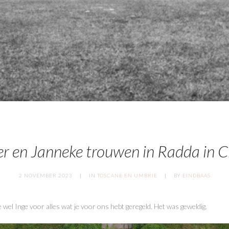
r en Janneke trouwen in Radda in C
2 NOVEMBER 2023
IN
TOSCANE EN UMBRIE
BY
EINDBAAS
je wel Inge voor alles wat je voor ons hebt geregeld. Het was geweldig.