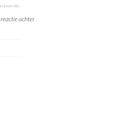
n jouw site.
 reactie achter
REACTIE