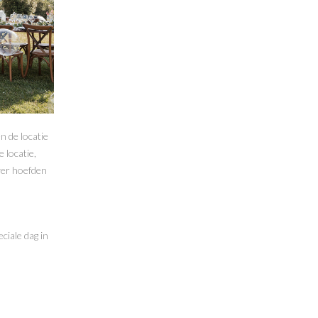
n de locatie
 locatie,
ver hoefden
ciale dag in