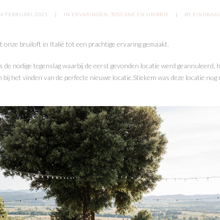
4 FEBRUARI 2025
IN
ERVARINGEN
,
TOSCANE EN UMBRIE
BY
EINDBAAS
ft onze bruiloft in Italië tot een prachtige ervaring gemaakt.
de nodige tegenslag waarbij de eerst gevonden locatie werd geannuleerd, h
 bij het vinden van de perfecte nieuwe locatie.Stiekem was deze locatie nog