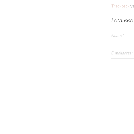
Trackback
va
Laat een
PLAATS 