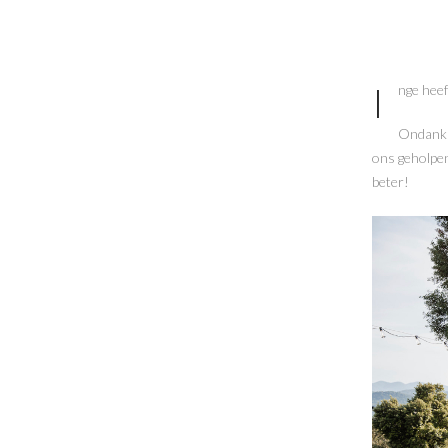
Inge hee
Ondanks 
ons geholpen
beter!