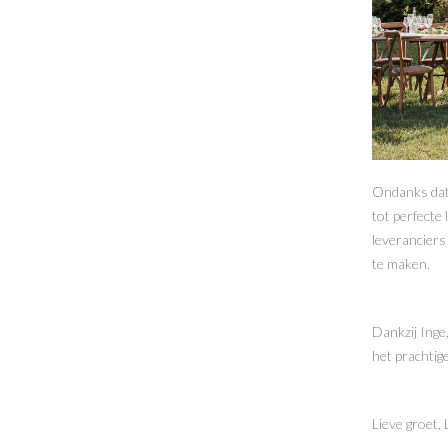
Ondanks dat 
tot perfecte
leveranciers
te maken.
Dankzij Inge,
het prachtig
Lieve groet,