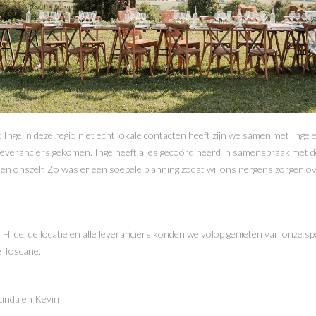
Inge in deze regio niet echt lokale contacten heeft zijn we samen met Inge e
 leveranciers gekomen. Inge heeft alles gecoördineerd in samenspraak met de
 en onszelf. Zo was er een soepele planning zodat wij ons nergens zorgen o
 Hilde, de locatie en alle leveranciers konden we volop genieten van onze spe
e Toscane.
 Linda en Kevin