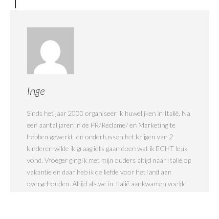
Inge
Sinds het jaar 2000 organiseer ik huwelijken in Italië. Na
een aantal jaren in de PR/Reclame/ en Marketing te
hebben gewerkt, en ondertussen het krijgen van 2
kinderen wilde ik graag iets gaan doen wat ik ECHT leuk
vond. Vroeger ging ik met mijn ouders altijd naar Italië op
vakantie en daar heb ik de liefde voor het land aan
overgehouden. Altijd als we in Italië aankwamen voelde
het alsof ik thuis kwam. Misschien ben ik in mijn vorig
leven wel Italiaanse geweest!