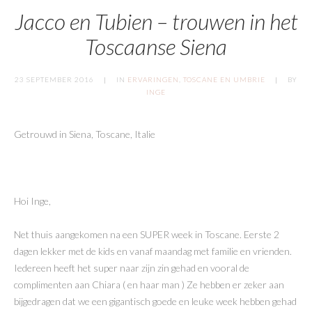
Jacco en Tubien – trouwen in het
Toscaanse Siena
23 SEPTEMBER 2016
IN
ERVARINGEN
,
TOSCANE EN UMBRIE
BY
INGE
Getrouwd in Siena, Toscane, Italie
Hoi Inge,
Net thuis aangekomen na een SUPER week in Toscane. Eerste 2
dagen lekker met de kids en vanaf maandag met familie en vrienden.
Iedereen heeft het super naar zijn zin gehad en vooral de
complimenten aan Chiara ( en haar man ) Ze hebben er zeker aan
bijgedragen dat we een gigantisch goede en leuke week hebben gehad