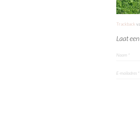
Trackback
va
Laat een