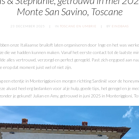
is & Stephanie, getrouwd in mei 202
Monte San Savino, Toscane
23 DECEMBER 2025
IN
TOSCANE EN UMBRIE
BY
EINDBAAS
ze die we hadden kunnen maken. Vanaf het eerste contact tot de laatste mi
lde alles vertrouwd, verzorgd en perfect geregeld. Past zich erg goed aan na
e erop dat moment juist wel of niet zijn.
 een etentje in Monteriggioni en morgen richting Sardinië voor de honey
 deze alvast heel erg bedanken voor al je hulp, goede tips, het geregel en je m
zonder je gekund! Julian en Amy, getrouwd in juni 2025 in Monteriggioni, T