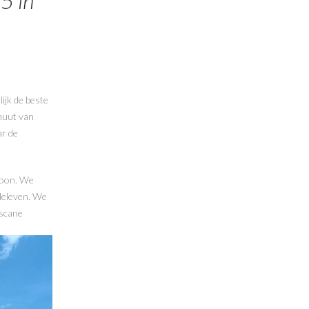
5 in
nuut van
ar de
moon. We
edeleven. We
oscane