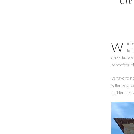
Chr
Wij hebben onze Italiaanse bruiloft laten organiseren door Inge en het was werkelijk de beste
keu
onze dag voe
behoeftes, di
Vanavond nog
willen je bij
hadden niet 