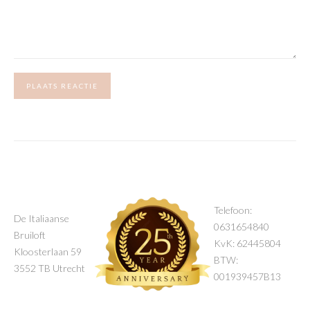
PLAATS REACTIE
Telefoon:
De Italiaanse
0631654840
Bruiloft
KvK: 62445804
Kloosterlaan 59
BTW:
3552 TB Utrecht
001939457B13