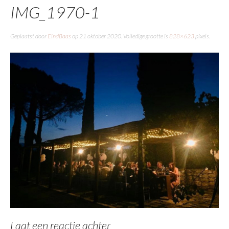
IMG_1970-1
Geplaatst door
EindBaas
op
21 oktober 2020
. Volledige grootte is
828×623
pixels.
Laat een reactie achter