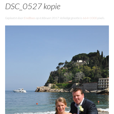
DSC_0527 kopie
Geplaatst door
EindBaas
op
6 februari 2017
. Volledige grootte is
664×1000
pixels.