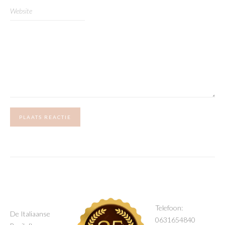
PLAATS REACTIE
Telefoon:
De Italiaanse
0631654840