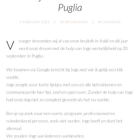
Puglia
4 FEBRUARI 2025
IN
ERVARINGEN
BY
EINDBAAS
Vroeger droomden wij al van onze bruiloft in Italië en dit jaar
werd onze droom met de hulp van Inge werkelijkheid op 20
september in Puglia .
We kwamen via Google terecht bij Inge met wie ik gelijk een klik
voelde.
Inge zorgde voor korte lijntjes met ons en alle betrokkenen en
communiceerde hier fijn, snel en open over. Zonder de hulp van Inge
had onze dag niet zo compleet gevoeld als het nu voelde.
Ben je op zoek naar een warm, zorgzaam, professioneel en
ruimdenkend persoon, zoek niet verder. Inge heeft en doet het
allemaal.
We zouden Inge aan iedereen aanbevelen.